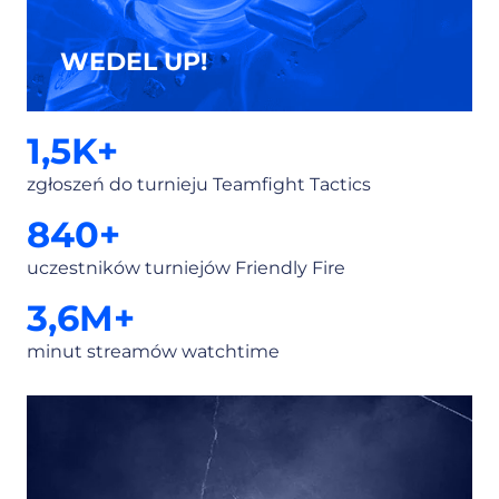
WEDEL UP!
1,5
K+
zgłoszeń do turnieju Teamfight Tactics
840
+
uczestników turniejów Friendly Fire
3,6
M+
minut streamów watchtime