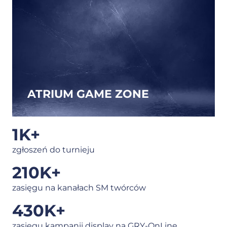
ATRIUM GAME ZONE
1
K+
zgłoszeń do turnieju
210
K+
zasięgu na kanałach SM twórców
430
K+
zasięgu kampanii display na GRY-OnLine