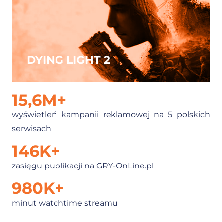
DYING LIGHT 2
15,6
M+
wyświetleń kampanii reklamowej na 5 polskich
serwisach
146
K+
zasięgu publikacji na GRY-OnLine.pl
980
K+
minut watchtime streamu