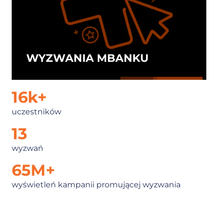
WYZWANIA MBANKU
16
k+
uczestników
13
wyzwań
65
M+
wyświetleń kampanii promującej wyzwania