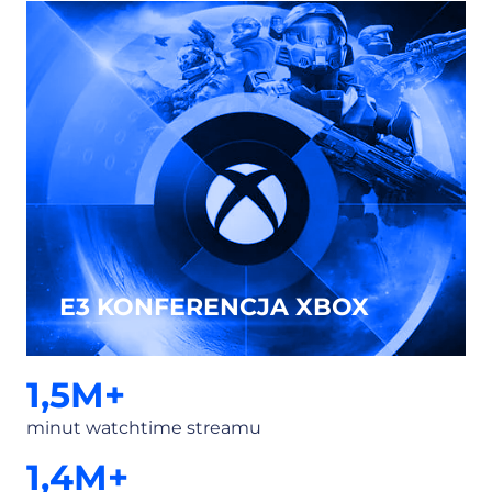
E3 KONFERENCJA XBOX
1,5
M+
minut watchtime streamu
1,4
M+